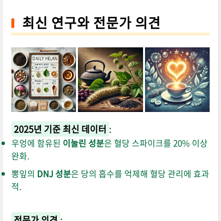
최신 연구와 전문가 의견
2025년 기준 최신 데이터
:
우엉에 함유된
이눌린 성분
은 혈당 스파이크를 20% 이상
완화.
뽕잎의
DNJ 성분
은 당의 흡수를 억제해 혈당 관리에 효과
적.
전문가 의견
: