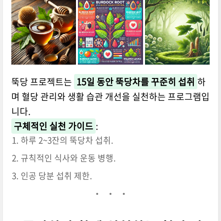
뚝당 프로젝트는
15일 동안 뚝당차를 꾸준히 섭취
하
며 혈당 관리와 생활 습관 개선을 실천하는 프로그램입
니다.
구체적인 실천 가이드
:
하루 2~3잔의 뚝당차 섭취.
규칙적인 식사와 운동 병행.
인공 당분 섭취 제한.