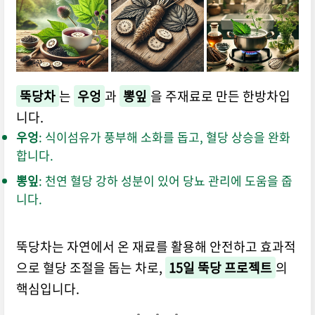
뚝당차
는
우엉
과
뽕잎
을 주재료로 만든 한방차입
니다.
우엉
: 식이섬유가 풍부해 소화를 돕고, 혈당 상승을 완화
합니다.
뽕잎
: 천연 혈당 강하 성분이 있어 당뇨 관리에 도움을 줍
니다.
뚝당차는 자연에서 온 재료를 활용해 안전하고 효과적
으로 혈당 조절을 돕는 차로,
15일 뚝당 프로젝트
의
핵심입니다.