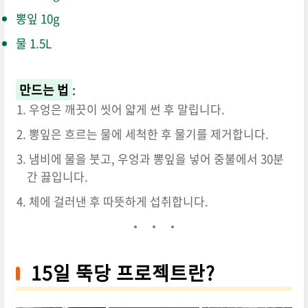
뽕잎 10g
물 1.5L
만드는 법
:
우엉은 깨끗이 씻어 얇게 썬 후 말립니다.
뽕잎은 흐르는 물에 세척한 후 물기를 제거합니다.
냄비에 물을 붓고, 우엉과 뽕잎을 넣어 중불에서 30분
간 끓입니다.
체에 걸러낸 후 따뜻하게 섭취합니다.
15일 뚝당 프로젝트란?