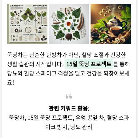
뚝당차는 단순한 한방차가 아닌, 혈당 조절과 건강한
생활 습관의 시작입니다.
15일 뚝당 프로젝트
를 통해
당뇨와 혈당 스파이크 걱정을 덜고 건강을 되찾아보세
요!
관련 키워드 활용
:
뚝당차, 15일 뚝당 프로젝트, 우엉 뽕잎 차, 혈당 스파
이크 방지, 당뇨 관리