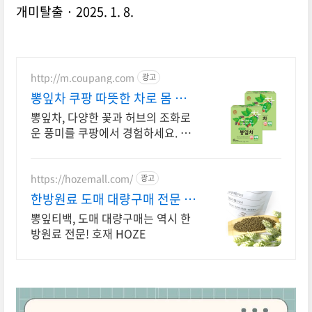
개미탈출
2025. 1. 8.
http://m.coupang.com
광고
뽕잎차 쿠팡 따뜻한 차로 몸 녹
여요
뽕잎차, 다양한 꽃과 허브의 조화로
운 풍미를 쿠팡에서 경험하세요. 바
쁜 일상 속 허브차 티백 하나로, 향긋
한 휴식을 간편하게 즐겨보세요.
https://hozemall.com/
광고
한방원료 도매 대량구매 전문 대
량으로만 구매 가능
뽕잎티백, 도매 대량구매는 역시 한
방원료 전문! 호재 HOZE