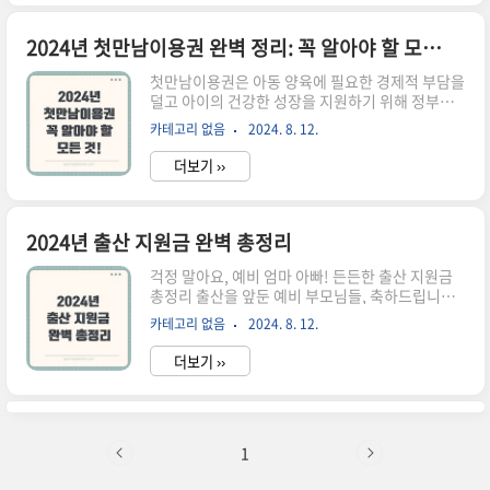
이돌보미: 정부에서 지원하는 서비스로, 소득 수준
에 따라 이용 요금이 달라집니다.민간 아이돌보미:
베이비시터 업체나 플랫폼을 통해 연결되는 돌보미
2024년 첫만남이용권 완벽 정리: 꼭 알아야 할 모든 것!
입니다.가족/지인: 가까운 가족이나 지인에게 아이
첫만남이용권은 아동 양육에 필요한 경제적 부담을
를 맡기는 경우입니다.아이돌보미 정보 꼼꼼히 확
덜고 아이의 건강한 성장을 지원하기 위해 정부에
인하기 자격증 및 경력: 아이돌보미 관련 자격증 소
서 제공하는 바우처입니다. 이 글에서는 첫만남이
지 여부, 돌봄 경력, CPR 자격증 등을 확인합니다.
카테고리 없음
2024. 8. 12.
용권의 모든 것을 자세하게 알아보고, 신청 방법부
건강 상태: 건강검진 결과 및 전염병 예방 접종 여부
터 사용처까지 꼼꼼하게 정리해 보겠습니다. 첫만
를 확인합니다.범죄 경력 조..
더보기 ››
남이용권이란? 지원 대상: 2022년 1월 1일 이후 출
생아지원 내용: 아동 1인당 200만 원 바우처 지급
사용 기간: 아동 출생일로부터 1년사용처: 유흥업
소, 사행업종 등을 제외한 대부분의 카드 가맹점첫
2024년 출산 지원금 완벽 총정리
만남이용권 신청 방법온라인 신청: '복지로' 또는
걱정 말아요, 예비 엄마 아빠! 든든한 출산 지원금
'정부24' 홈페이지에서 신청방문 신청: 주민등록상
총정리 출산을 앞둔 예비 부모님들, 축하드립니다!
주소지 읍·면·동 주민센터 방문 신청 ** 복지로 홈
설렘과 기쁨도 잠시, 출산 준비와 육아에 대한 걱정
페이지 바로가기** ** 정부 24 홈페이지 바로가기
카테고리 없음
2024. 8. 12.
이 앞서실 텐데요. 다행히 정부와 지자체에서는 다
** 첫만남이용권 사용처온라인: 대형 온라인 쇼핑
양한 출산 지원금 제도를 통해 부모님들의 부담을
몰, 오..
더보기 ››
덜어드리고 있습니다. 하지만 어떤 지원금이 있는
지, 어떻게 신청해야 하는지 막막하시죠? 이 글에
서는 출산 지원금의 종류와 신청 방법을 꼼꼼하게
정리하여, 여러분이 혜택을 놓치지 않고 꼼꼼하게
챙겨 받을 수 있도록 도와드리겠습니다. 전국 공통
1
출산 지원금 첫만남이용권: 2022년 1월 1일 이후