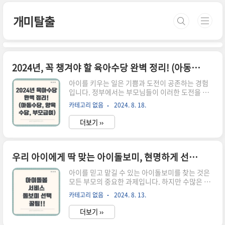
본문 바로가기
개미탈출
2024년, 꼭 챙겨야 할 육아수당 완벽 정리! (아동수당, 양육수당, 부모급여)
아이를 키우는 일은 기쁨과 도전이 공존하는 경험
입니다. 정부에서는 부모님들이 이러한 도전을 잘
극복할 수 있도록 다양한 육아 지원 정책을 제공하
카테고리 없음
2024. 8. 18.
고 있습니다. 2024년도에도 변함없이 아이와 부모
모두에게 큰 도움이 될 세 가지 주요 육아수당에 대
더보기 ››
해 자세히 살펴보고, 이를 통해 어떻게 경제적 부담
을 줄일 수 있는지 알아보겠습니다.아동수당 지원
대상: 만 8세 미만 아동 (초등학교 입학 전까지)지
원 금액: 매월 10만원지급일: 매월 25일특징:소득,
우리 아이에게 딱 맞는 아이돌보미, 현명하게 선택하는 꿀팁!
재산과 무관하게 모든 아동에게 지급다른 육아수당
아이를 믿고 맡길 수 있는 아이돌보미를 찾는 것은
과 중복 수령 가능아동의 건강한 성장 환경 조성을
모든 부모의 중요한 과제입니다. 하지만 수많은 아
위한 기본적인 지원신청 방법: 아동수당 신청 페이
이돌보미 중에서 우리 아이에게 딱 맞는 사람을 찾
지에서 온라인으로 신청하거나 가까운 주민센터를
카테고리 없음
2024. 8. 13.
는 것은 쉽지 않죠. 오늘은 꼼꼼한 정보 탐색부터 면
방문하여 신청할 수 있습니다. ** 복지로 아동수당
접까지, 아이돌보미 선택에 필요한 꿀팁을 알려드
신청 바로가기 *..
더보기 ››
리겠습니다. 아이돌보미 유형 파악하기시간제 아