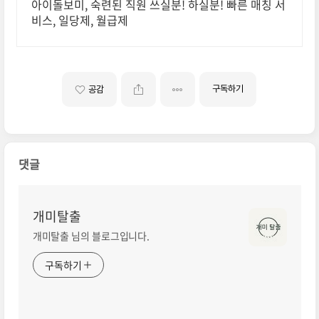
출부 전문
아이돌보미, 숙련된 직원 쓰실분! 하실분! 빠른 매칭 서
비스, 일당제, 월급제
구독하기
공감
댓글
개미탈출
개미탈출 님의 블로그입니다.
구독하기