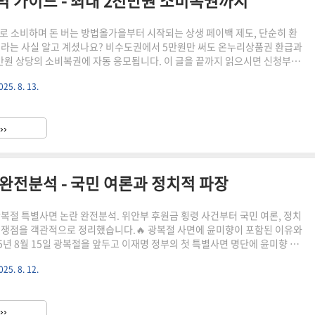
완벽 가이드 - 최대 2천만원 소비복권까지
으로 소비하며 돈 버는 방법올가을부터 시작되는 상생 페이백 제도, 단순히 환
니라는 사실 알고 계셨나요? 비수도권에서 5만원만 써도 온누리상품권 환급과
만원 상당의 소비복권에 자동 응모됩니다. 이 글을 끝까지 읽으시면 신청부터
치지 않고 받을 수 있는 완벽한 방법을 알게 됩니다.⚠️ 놓치면 후회하는 신청
025. 8. 13.
이백 신청 기간은 2025년 9월 15일부터 10월 13일까지 단 한 달뿐입니다.
 올해 혜택은 완전히 포기해야 합니다.구분내용비고신청기간2025년 9월 15
3일28일간 한정신청자격만 19세 이상 국민외국인 제외최소 소비금액5만원 이상
››
응모권 발급5만원 단위당 1장최대 10장 한..
 완전분석 - 국민 여론과 정치적 파장
광복절 특별사면 논란 완전분석. 위안부 후원금 횡령 사건부터 국민 여론, 정치
 쟁점을 객관적으로 정리했습니다.🔥 광복절 사면에 윤미향이 포함된 이유와
5년 8월 15일 광복절을 앞두고 이재명 정부의 첫 특별사면 명단에 윤미향 전
 정치권과 국민 사회에 큰 파장이 일고 있습니다. 위안부 피해자 후원금 횡
025. 8. 12.
판결을 받은 인물을 광복절이라는 상징적인 날에 사면한다는 것이 과연 적절한
 뜨겁습니다.이 글에서는 윤미향 사면 논란의 모든 쟁점을 객관적으로 분석하
 정치적 파장을 종합적으로 살펴보겠습니다. 💰 국민 여론 조사 결과와 각계 반
››
의 본질을 파악해보시기 바랍니다.⚠️ 핵심 쟁점 요..