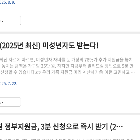
025. 8. 9.
사전 검토가 필수입니다.⚠️ 실제 피해 사례: 서울 강남구 A씨는 계약서의 특약
인하지 않아 2억원의 보증금을 회수하지 못하는 상황에 처했습니다.📋 전세
항 10가지🔹 1. 임대인 신원 및 소유권 확인등기부등본 필수 확인: 실제 소
››
자 일치 여부신분증 원본 대조 및 사본..
025년 최신) 미성년자도 받는다!
최신 자료에 따르면, 미성년자 자녀를 둔 가정의 78%가 추가 지원금을 놓치
균 놓치는 금액은 가구당 35만 원. 하지만 지금부터 알려드릴 방법으로 5분 만
 신청할 수 있습니다.👉 우리 가족 지원금 미리 계산하기😰 이런 고민하고 계
도 민생회복지원금을 받을 수 있을까?" "미성년자 신청 방법이 성인과 다른
025. 7. 22.
있는 지원금은 없을까?"실제로 많은 부모님들이 헷갈려하시는 부분입니다. 복
 까다로운 조건 때문에 포기하시는 경우가 많죠.하지만 올바른 방법만 알면
단합니다!💡 중간 체크: 여기까지 읽으셨다면, 이미 90%의 부모님보다 앞서
››
음 단계 미리 보기 🚀 3단계로 완성하는 미성년자..
소상공인 99%가 놓치는 50만원 정부지원금, 3분 신청으로 즉시 받기 (2025 최신)🔥