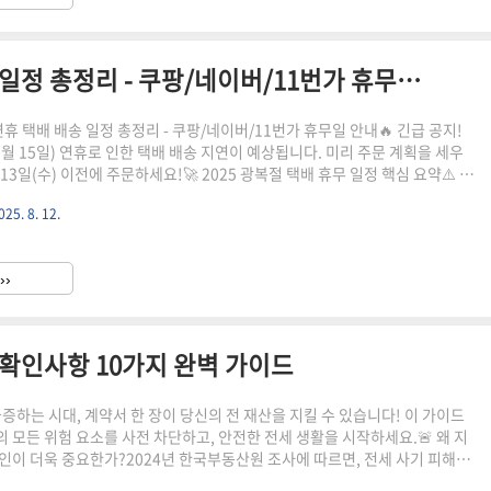
2025년 광복절 연휴 택배 배송 일정 총정리 - 쿠팡/네이버/11번가 휴무일 안내
연휴 택배 배송 일정 총정리 - 쿠팡/네이버/11번가 휴무일 안내🔥 긴급 공지!
8월 15일) 연휴로 인한 택배 배송 지연이 예상됩니다. 미리 주문 계획을 세우
 13일(수) 이전에 주문하세요!🚀 2025 광복절 택배 휴무 일정 핵심 요약⚠️ 주
은 금요일(8월 15일)로, 주말과 연결되어 3일 연휴가 형성됩니다. 대부분의
025. 8. 12.
에서 배송 서비스가 중단되니 미리 확인하세요!날짜요일배송 상태비고8월
배송마지막 정상 주문일8월 14일목요일정상 배송일부 업체 조기 마감8월 15
단광복절 공휴일8월 16일토요일배송 중단주말8월 17일일요일배송 중단주
››
일정상 배송배송 재개일📊 주요 쇼핑몰별 ..
 확인사항 10가지 완벽 가이드
급증하는 시대, 계약서 한 장이 당신의 전 재산을 지킬 수 있습니다! 이 가이드
 모든 위험 요소를 사전 차단하고, 안전한 전세 생활을 시작하세요.🚨 왜 지
인이 더욱 중요한가?2024년 한국부동산원 조사에 따르면, 전세 사기 피해액
4% 증가했습니다. 특히 계약서 미확인으로 인한 피해가 전체의 67%를 차지하