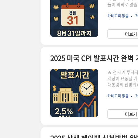
들이 의외로 많습
이며, 납부 시기
카테고리 없음
2
주민세의 모든 것
는 개인과 법인으
인 주민세8월 1일
더보기 
30일법인 사업자5
🔥 전 세계 투자
시장이 요동칠 예
대통령의 전방위적
다. 이 글을 끝
카테고리 없음
2
략까지 완벽하게 준
정해진 시간에 이
발표일2025년 9
더보기 
국시간오전 8시 3