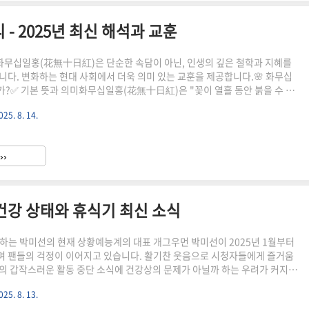
- 2025년 최신 해석과 교훈
: 화무십일홍(花無十日紅)은 단순한 속담이 아닌, 인생의 깊은 철학과 지혜를
니다. 변화하는 현대 사회에서 더욱 의미 있는 교훈을 제공합니다.🌸 화무십
?✅ 기본 뜻과 의미화무십일홍(花無十日紅)은 "꽃이 열흘 동안 붉을 수 없
아무리 아름답고 좋은 것도 영원히 지속될 수 없다는 의미입니다.한자의미발음
025. 8. 14.
무)없을무十 (십)열십日 (일)날일紅 (홍)붉을홍📚 유래와 역사적 배경🎯 중국
무십일홍은 중국의 고전 문헌에서 유래된 말로, 송나라 시대부터 널리 사용
. 당시 문인들이 자연의 무상함을 통해 인생의 덧없음을 표현하고자 만든 표
››
: "인무천일호(人無千日好)"와 함께 쓰이는 경우가 많..
- 건강 상태와 휴식기 최신 소식
해하는 박미선의 현재 상황예능계의 대표 개그우먼 박미선이 2025년 1월부터
 팬들의 걱정이 이어지고 있습니다. 활기찬 웃음으로 시청자들에게 즐거움
의 갑작스러운 활동 중단 소식에 건강상의 문제가 아닐까 하는 우려가 커지고
 하지만 다행히 심각한 질병은 아닌 것으로 알려졌으며, 현재는 가족과 함께
025. 8. 13.
있다는 반가운 소식입니다.⚠️ 공식 발표로 확인된 현재 상황박미선의 소속사