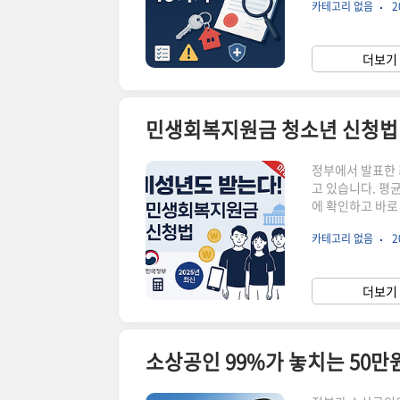
카테고리 없음
2
고 있어, 철저한 
사항을 제대로 확
계약서 필수 확인사
더보기 
유자와 계약 당사
민생회복지원금 청소년 신청법(2
정부에서 발표한 
고 있습니다. 평
에 확인하고 바로
시죠?"우리 아이
카테고리 없음
2
가?" "놓치고 
잡한 신청 절차와
성인 신청만큼 간
더보기 
계십니다! 👉 다