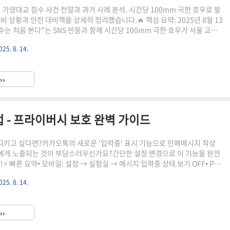
3일 가양대교 침수 사건 전말과 과거 사례 분석. 시간당 100mm 극한 호우로 발
비 상황과 안전 대비책을 상세히 정리했습니다.🔥 핵심 요약: 2025년 8월 13
수는 처음 본다"는 SNS 반응과 함께 시간당 100mm 극한 호우가 서울 교통
다. 이번 사건의 원인과 대응방안을 완벽 정리했습니다.🚨 2025년 가양대
025. 8. 14.
격적 전말 2025년 8월 13일 오전, 서울 시민들은 믿기 어려운 광경을 목격했
교가 침수되다니", "한강보다 높은 곳에 있는 대교도 침수될 수가 있느냐"는
S를 통해 실시간으로 퍼져나갔습니다.⚠️ 극한 호우 기록: 경기 김포 227.0
››
22.5㎜, 김포..
 - 프라이버시 보호 완벽 가이드
 지키고 싶다면?카카오톡의 새로운 '입력중' 표시 기능으로 인해메시지 작성
게 노출되는 것이 부담스러우신가요?간단한 설정 변경으로 이 기능을 완전
!⚡ 빠른 요약• 모바일: 설정 → 실험실 → 메시지 입력중 상태 보기 OFF• PC:
 메시지 입력중 상태 보기 OFF• 소요시간: 약 30초 이내📱 스마트폰에서 카
025. 8. 14.
기 📱 모바일 앱 설정 방법1카카오톡 앱 실행 및 설정 진입• 카카오톡 앱을 열
 더보기(···) 탭을 선택합니다• 상단 우측의 ⚙️ 톱니바퀴 아이콘을 터치하여
갑니다2실험실 메뉴 찾기• 설정 화면에서 아래로 스크롤하여 '실험실' 항목을
››
 보통 설정 목록 중간 부..