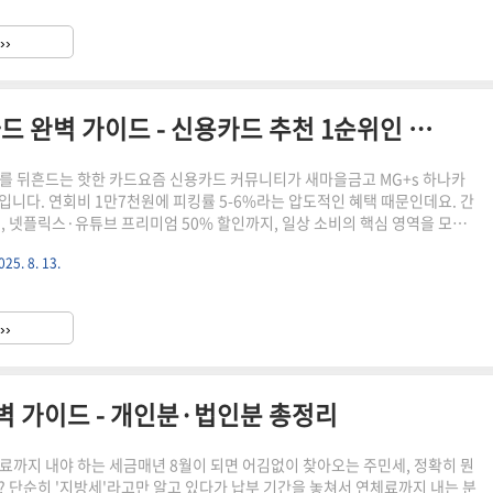
밝힌 공식 입장을 정리하면 다음과 같습니다.구분발표 내용발표 시기활동 중단
월부터 본격적인 휴식기 시작2025년 1월소속사 공식 입장"건강상의 이유로 휴
››
 아님"2025년 2월본인 SNS 발표"가족과 시간 보내며 ..
2025 새마을금고 MG+s 하나카드 완벽 가이드 - 신용카드 추천 1순위인 이유
계를 뒤흔드는 핫한 카드요즘 신용카드 커뮤니티가 새마을금고 MG+s 하나카
입니다. 연회비 1만7천원에 피킹률 5-6%라는 압도적인 혜택 때문인데요. 간
인, 넷플릭스·유튜브 프리미엄 50% 할인까지, 일상 소비의 핵심 영역을 모두
조가 매력적입니다. 하지만 오프라인 발급만 가능하고 단종 우려까지 있어서
025. 8. 13.
할 카드입니다.⚠️ 놓치면 후회하는 핵심 혜택 구조MG+s 하나카드의 혜택은
니다. 복잡한 조건 없이 일상에서 가장 자주 사용하는 영역에 집중되어 있습
할인율적용 조건주요 서비스간편결제10% 청구할인건당 1만원 이상네이버페
››
토스페이, SSG페이, 11페이, 스마일페이영상 스트리밍50%..
완벽 가이드 - 개인분·법인분 총정리
체료까지 내야 하는 세금매년 8월이 되면 어김없이 찾아오는 주민세, 정확히 뭔
? 단순히 '지방세'라고만 알고 있다가 납부 기간을 놓쳐서 연체료까지 내는 분