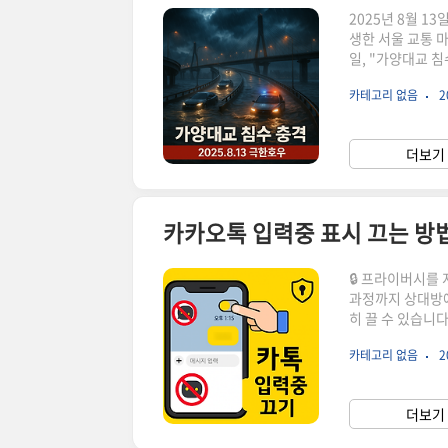
2025년 8월 1
생한 서울 교통 마
일, "가양대교 침
망을 마비시켰습니
카테고리 없음
2
교 침수 사건의 충
습니다. "가양대
놀라운 반응이 SN
더보기 
㎜, 인천 장봉도 2
카카오톡 입력중 표시 끄는 방법
🔒 프라이버시를
과정까지 상대방에
히 끌 수 있습니다
설정 → 실험실 →
카테고리 없음
2
톡 입력중 표시 끄
고 화면 우하단의
설정 메뉴로 들어
더보기 
찾습니다• 실험실은