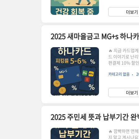
와 본인이 직접 
시점2025년 1
더보기 
식기, 심각한 병은
🔥 지금 카드업
드 이야기로 난리
편결제 10% 할
커버하는 혜택 구
카테고리 없음
2
서둘러 발급해야 
심플하지만 강력합
니다.혜택 분야
더보기 
이, 카카오페이, 
2025 주민세 뜻과 납부기간 
🔥 깜빡하면 연
지 알고 계시나요