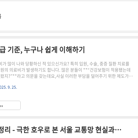
록
 기준, 누구나 쉽게 이해하기
가 많이 나와 당황하신 적 있으신가요? 특히 입원, 수술, 중증 질환 치료를
 원의 의료비가 발생하기도 합니다. 많은 분들이 **“건강보험이 적용됐는데
나왔지?”**라고 의문을 갖는데요,사실 이러한 부담을 덜어주기 위한 제도가 바
한제’**입니다. 오늘은 이 제도의 핵심 내용과 누구나 쉽게 따라할 수 있는 신
025. 9. 25.
 기준까지 자세히 알려드리겠습니다.✅ 본인부담상한제란 무엇인가요?건강보험
비 중, 1년간 납부한 본인부담금이 일정 금액을 넘으면 초과분을 환급해주는
명적용 대상건강보험 가입자 누구나 (직장가입자, 지역가입자 포함)해당 진
››
목 (입원비, 약제비 등)제외 항목비급여(도수치료, 성형,..
2025년 가양대교 침수 사건 총정리 - 극한 호우로 본 서울 교통망 현실과 대응방안