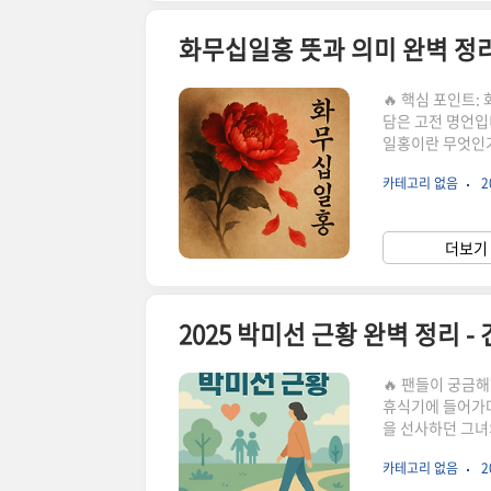
화무십일홍 뜻과 의미 완벽 정리 
🔥 핵심 포인트
담은 고전 명언입
일홍이란 무엇인가
다"는 뜻으로, 
카테고리 없음
2
花 (화)꽃화無 (
고전에서의 기원화
되기 시작했습니다
더보기 
현입니다.⚠️ 주의
2025 박미선 근황 완벽 정리 
🔥 팬들이 궁금
휴식기에 들어가며
을 선사하던 그녀
있는 상황입니다.
카테고리 없음
2
회복에 집중하고 