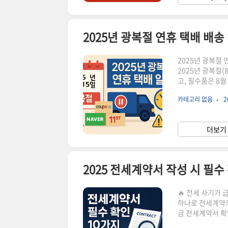
2025년 광복절 
2025년 광복절(
고, 필수품은 8월
의사항올해 광복절
카테고리 없음
2
택배사와 쇼핑몰
13일수요일정상 
일금요일배송 중
더보기 
말8월 18일월요
2025 전세계약서 작성 시 필수
🔥 전세 사기가 
하나로 전세계약의
금 전세계약서 확
이 전년 대비 3