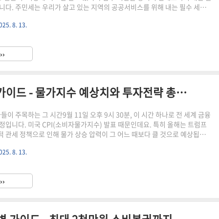
니다. 주민세는 우리가 살고 있는 지역의 공공서비스를 위해 내는 필수 세금
와 방법을 정확히 알아야 불이익을 피할 수 있습니다. 이 글을 끝까지 읽으시면
025. 8. 13.
을 완벽하게 이해할 수 있습니다.⚠️ 놓치면 안 되는 2025년 납부기간주민세
로 나뉘어 각각 다른 납부 일정을 가집니다.구분납부기간대상연체료 적용개
 ~ 8월 31일만 19세 이상 개인9월 1일부터법인 주민세 (1기)4월 1일 ~ 4월
››
월 1일부터법인 주민세 (2기)7월 1일..
2025 미국 CPI 발표시간 완벽 가이드 - 물가지수 예상치와 투자전략 총정리
자들이 주목하는 그 시간9월 11일 오후 9시 30분, 이 시간 하나로 전 세계 금융
정입니다. 미국 CPI(소비자물가지수) 발표 때문인데요. 특히 올해는 트럼프
 관세 정책으로 인해 물가 상승 압력이 그 어느 때보다 클 것으로 예상됩니
까지 읽으시면 발표시간부터 예상 수치, 그리고 시장 변동성에 대응하는 투자전
025. 8. 13.
비할 수 있습니다.⚠️ 놓치면 안 되는 핵심 발표 일정미국 CPI 발표는 매달
루어지며, 발표 전후 30분간 시장 변동성이 극대화됩니다.구분일정특이사항
월 11일 (수요일)매달 10~15일 사이한국시간오후 9시 30분서머타임 적용미
››
0분 (EST)뉴욕 기준발표기관미국 노..