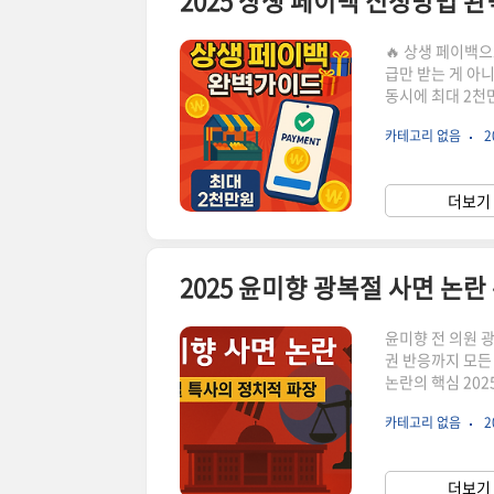
2025 상생 페이백 신청방법 
🔥 상생 페이백
급만 받는 게 아
동시에 최대 2천
최대 혜택까지 놓
카테고리 없음
2
기간과 조건상생 페
이 기간을 놓치면
일 ~ 10월 1
더보기 
카드 결제만 인정
2025 윤미향 광복절 사면 논란
윤미향 전 의원 
권 반응까지 모든
논란의 핵심 202
의원이 포함되면서
카테고리 없음
2
령 혐의로 유죄 
지에 대한 논란이
고, 국민 여론과
더보기 
응을 통해 이 사안