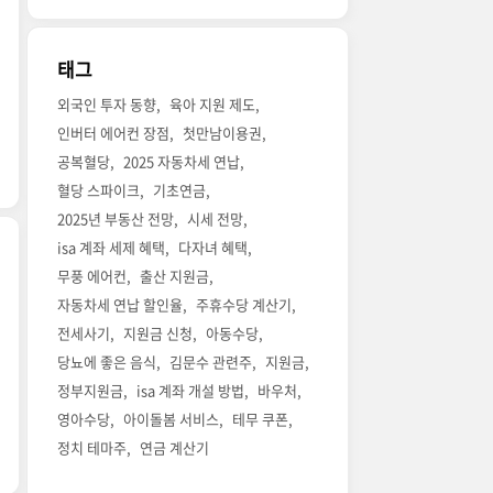
태그
외국인 투자 동향
육아 지원 제도
인버터 에어컨 장점
첫만남이용권
공복혈당
2025 자동차세 연납
혈당 스파이크
기초연금
2025년 부동산 전망
시세 전망
isa 계좌 세제 혜택
다자녀 혜택
무풍 에어컨
출산 지원금
자동차세 연납 할인율
주휴수당 계산기
전세사기
지원금 신청
아동수당
당뇨에 좋은 음식
김문수 관련주
지원금
정부지원금
isa 계좌 개설 방법
바우처
영아수당
아이돌봄 서비스
테무 쿠폰
정치 테마주
연금 계산기