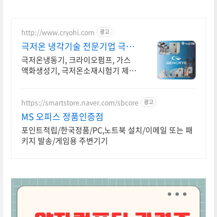
http://www.cryohi.com
광고
극저온 냉각기술 전문기업 극저
온 냉각기술 전문기업
극저온냉동기, 크라이오펌프, 가스
액화생성기, 극저온소재시험기 제조
전문 극저온냉동기, 크라이오펌프,
가스액화생성기, 극저온소재시험기
제조전문
https://smartstore.naver.com/sbcore
광고
MS 오피스 정품인증점
포인트적립/한국정품/PC,노트북 설치/이메일 또는 패
키지 발송/게임용 주변기기